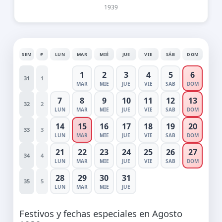
1939
SEM
#
LUN
MAR
MIÉ
JUE
VIE
SÁB
DOM
1
2
3
4
5
6
31
1
MAR
MIE
JUE
VIE
SAB
DOM
7
8
9
10
11
12
13
32
2
LUN
MAR
MIE
JUE
VIE
SAB
DOM
14
15
16
17
18
19
20
33
3
LUN
MAR
MIE
JUE
VIE
SAB
DOM
21
22
23
24
25
26
27
34
4
LUN
MAR
MIE
JUE
VIE
SAB
DOM
28
29
30
31
35
5
LUN
MAR
MIE
JUE
Festivos y fechas especiales en Agosto