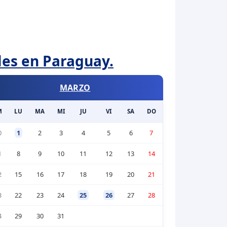
les en Paraguay.
MARZO
M
LU
MA
MI
JU
VI
SA
DO
0
1
2
3
4
5
6
7
1
8
9
10
11
12
13
14
2
15
16
17
18
19
20
21
3
22
23
24
25
26
27
28
4
29
30
31