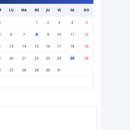
M
LU
MA
MI
JU
VI
SA
DO
9
1
2
3
4
5
0
6
7
8
9
10
11
12
1
13
14
15
16
17
18
19
2
20
21
22
23
24
25
26
3
27
28
29
30
31