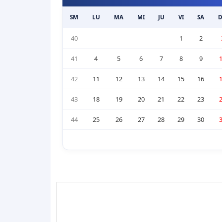
SM
LU
MA
MI
JU
VI
SA
40
1
2
41
4
5
6
7
8
9
42
11
12
13
14
15
16
43
18
19
20
21
22
23
44
25
26
27
28
29
30