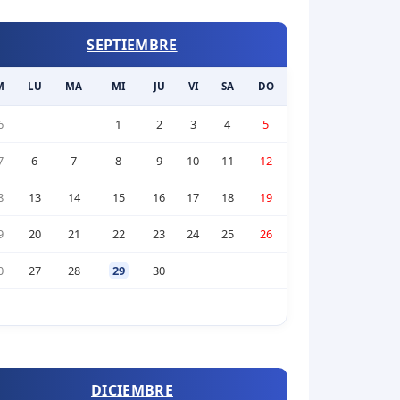
SEPTIEMBRE
M
LU
MA
MI
JU
VI
SA
DO
6
1
2
3
4
5
7
6
7
8
9
10
11
12
8
13
14
15
16
17
18
19
9
20
21
22
23
24
25
26
0
27
28
29
30
DICIEMBRE