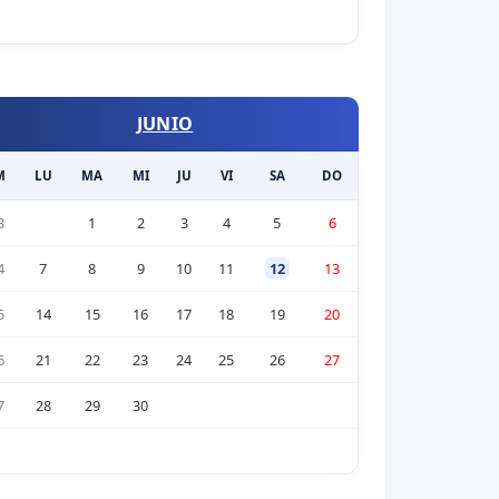
JUNIO
M
LU
MA
MI
JU
VI
SA
DO
3
1
2
3
4
5
6
4
7
8
9
10
11
12
13
5
14
15
16
17
18
19
20
6
21
22
23
24
25
26
27
7
28
29
30