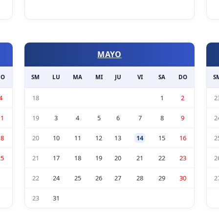
MAYO
DO
SM
LU
MA
MI
JU
VI
SA
DO
S
4
18
1
2
2
11
19
3
4
5
6
7
8
9
2
18
20
10
11
12
13
14
15
16
2
25
21
17
18
19
20
21
22
23
2
22
24
25
26
27
28
29
30
2
23
31