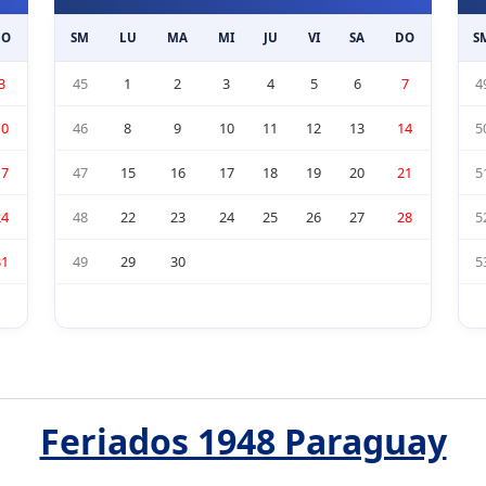
DO
SM
LU
MA
MI
JU
VI
SA
DO
S
3
45
1
2
3
4
5
6
7
4
10
46
8
9
10
11
12
13
14
5
17
47
15
16
17
18
19
20
21
5
24
48
22
23
24
25
26
27
28
5
31
49
29
30
5
Feriados 1948 Paraguay