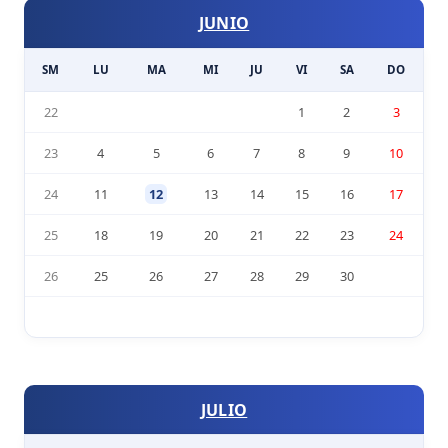
JUNIO
SM
LU
MA
MI
JU
VI
SA
DO
22
1
2
3
23
4
5
6
7
8
9
10
24
11
12
13
14
15
16
17
25
18
19
20
21
22
23
24
26
25
26
27
28
29
30
JULIO