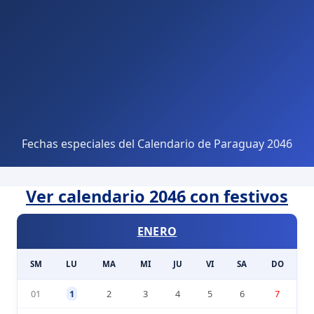
Fechas especiales del Calendario de Paraguay 2046
Ver calendario 2046 con festivos
ENERO
SM
LU
MA
MI
JU
VI
SA
DO
01
1
2
3
4
5
6
7