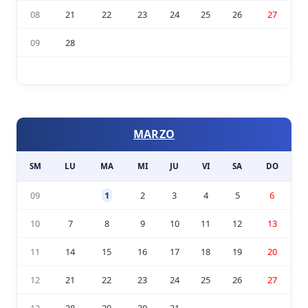
08
21
22
23
24
25
26
27
09
28
MARZO
SM
LU
MA
MI
JU
VI
SA
DO
09
1
2
3
4
5
6
10
7
8
9
10
11
12
13
11
14
15
16
17
18
19
20
12
21
22
23
24
25
26
27