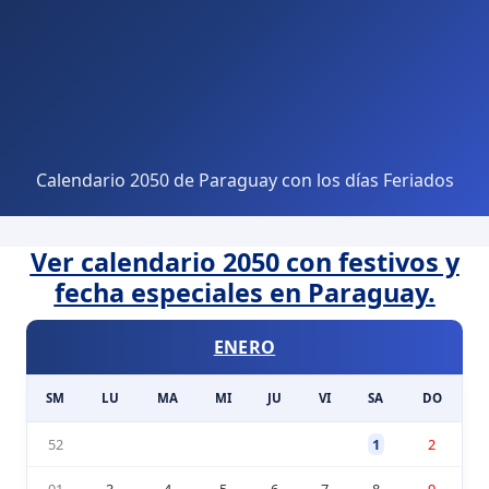
Calendario 2050 de Paraguay con los días Feriados
Ver calendario 2050 con festivos y
fecha especiales en Paraguay.
ENERO
SM
LU
MA
MI
JU
VI
SA
DO
52
1
2
01
3
4
5
6
7
8
9