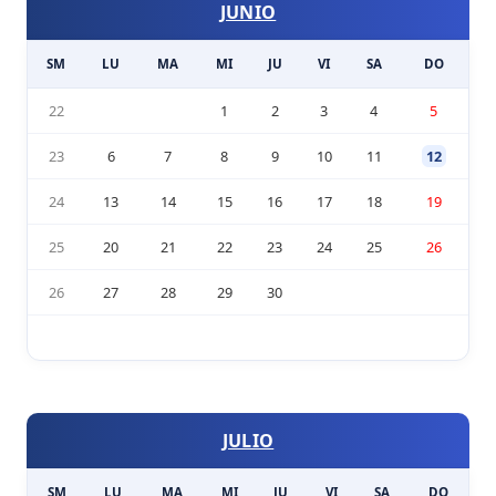
JUNIO
SM
LU
MA
MI
JU
VI
SA
DO
22
1
2
3
4
5
23
6
7
8
9
10
11
12
24
13
14
15
16
17
18
19
25
20
21
22
23
24
25
26
26
27
28
29
30
JULIO
SM
LU
MA
MI
JU
VI
SA
DO