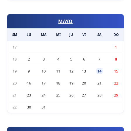
MAYO
SM
LU
MA
MI
JU
VI
SA
DO
17
1
18
2
3
4
5
6
7
8
19
9
10
11
12
13
14
15
20
16
17
18
19
20
21
22
21
23
24
25
26
27
28
29
22
30
31