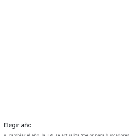
Elegir año
Al cambiar el año, la URL se actualiza (mejor para buscadores