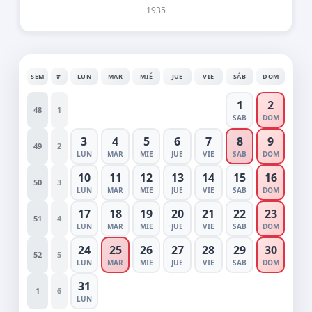
1935
SEM
#
LUN
MAR
MIÉ
JUE
VIE
SÁB
DOM
1
2
48
1
SAB
DOM
3
4
5
6
7
8
9
49
2
LUN
MAR
MIE
JUE
VIE
SAB
DOM
10
11
12
13
14
15
16
50
3
LUN
MAR
MIE
JUE
VIE
SAB
DOM
17
18
19
20
21
22
23
51
4
LUN
MAR
MIE
JUE
VIE
SAB
DOM
24
25
26
27
28
29
30
52
5
LUN
MAR
MIE
JUE
VIE
SAB
DOM
31
1
6
LUN