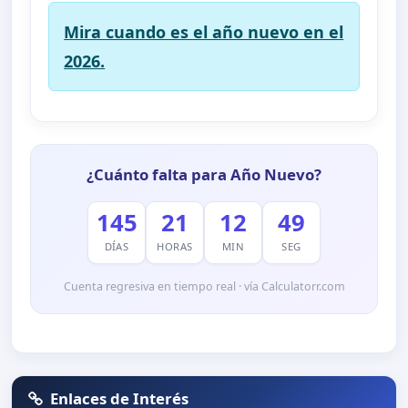
Mira cuando es el año nuevo en el
2026.
¿Cuánto falta para Año Nuevo?
145
21
12
49
DÍAS
HORAS
MIN
SEG
Cuenta regresiva en tiempo real · vía Calculatorr.com
Enlaces de Interés