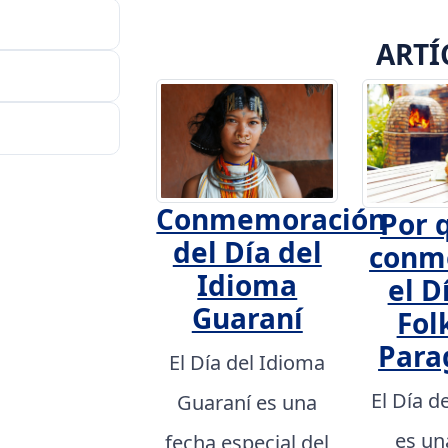
ARTÍ
Conmemoración
Por 
del Día del
conm
Idioma
el D
Guaraní
Fol
Para
El Día del Idioma
El Día d
Guaraní es una
es un
fecha especial del