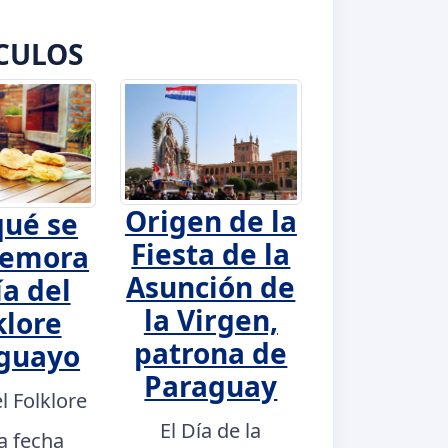
CULOS
Origen de la
qué se
Fiesta de la
emora
Asunción de
ía del
la Virgen,
klore
patrona de
guayo
Paraguay
el Folklore
El Día de la
a fecha