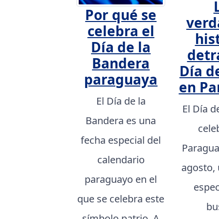
Por qué se
verd
celebra el
his
Día de la
detr
Bandera
Día d
paraguaya
en Pa
El Día de la
El Día d
Bandera es una
cele
fecha especial del
Paragua
calendario
agosto,
paraguayo en el
espec
que se celebra este
bu
símbolo patrio. A