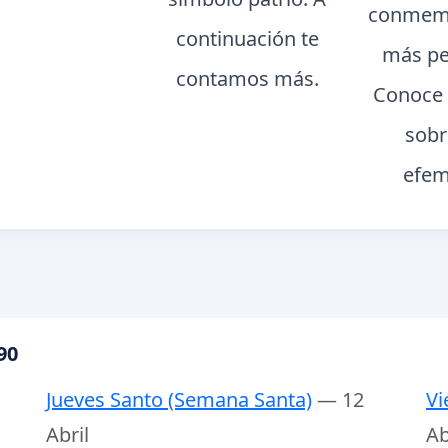
conmemo
continuación te
más pe
contamos más.
Conoce 
sobr
efem
90
Jueves Santo (Semana Santa)
— 12
Vi
Abril
Ab