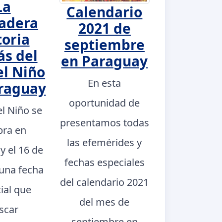
La
Calendario
adera
2021 de
toria
septiembre
ás del
en Paraguay
el Niño
En esta
raguay
oportunidad de
el Niño se
presentamos todas
bra en
las efemérides y
y el 16 de
fechas especiales
 una fecha
del calendario 2021
ial que
del mes de
scar
septiembre en