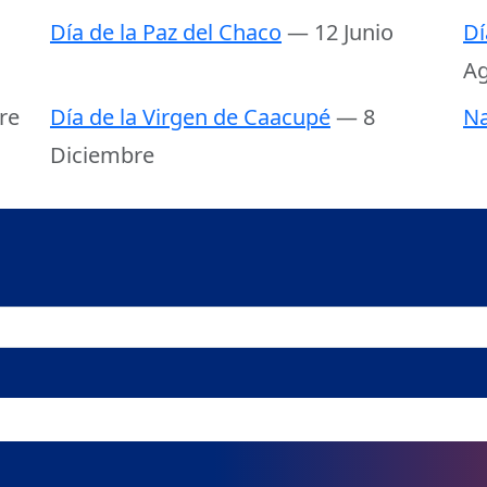
Día de la Paz del Chaco
— 12 Junio
Dí
Ag
re
Día de la Virgen de Caacupé
— 8
Na
Diciembre