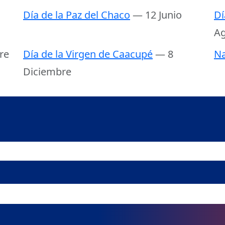
Día de la Paz del Chaco
— 12 Junio
Dí
Ag
re
Día de la Virgen de Caacupé
— 8
Na
Diciembre