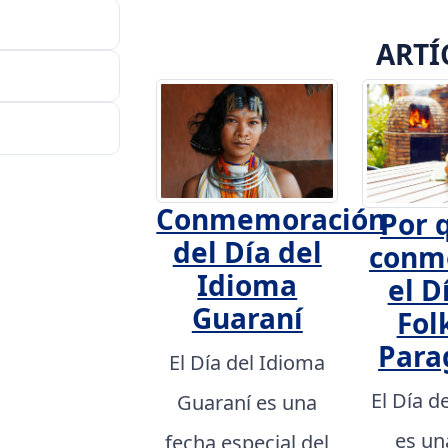
ARTÍ
Conmemoración
Por 
del Día del
conm
Idioma
el D
Guaraní
Fol
Para
El Día del Idioma
El Día d
Guaraní es una
es un
fecha especial del