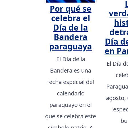
Por qué se
verd
celebra el
his
Día de la
detr
Bandera
Día d
paraguaya
en Pa
El Día de la
El Día d
Bandera es una
cele
fecha especial del
Paragua
calendario
agosto,
paraguayo en el
espec
que se celebra este
bu
símbolo patrio. A