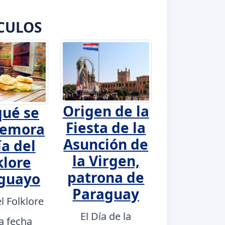
CULOS
Origen de la
qué se
Fiesta de la
emora
Asunción de
ía del
la Virgen,
klore
patrona de
guayo
Paraguay
el Folklore
El Día de la
a fecha