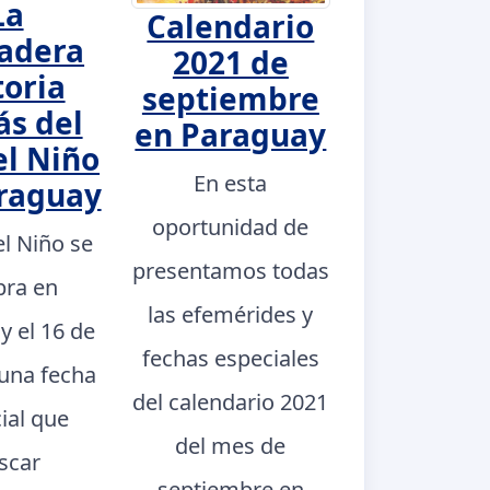
La
Calendario
adera
2021 de
toria
septiembre
ás del
en Paraguay
el Niño
En esta
raguay
oportunidad de
el Niño se
presentamos todas
bra en
las efemérides y
y el 16 de
fechas especiales
 una fecha
del calendario 2021
ial que
del mes de
scar
septiembre en