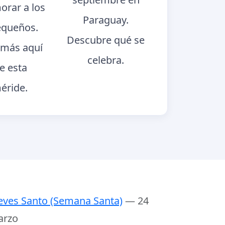
rar a los
Paraguay.
queños.
Descubre qué se
más aquí
celebra.
e esta
éride.
eves Santo (Semana Santa)
— 24
arzo