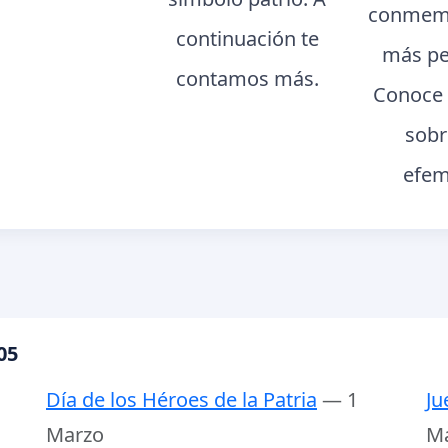
conmemo
continuación te
más pe
contamos más.
Conoce 
sobr
efem
05
Día de los Héroes de la Patria
— 1
Ju
Marzo
M