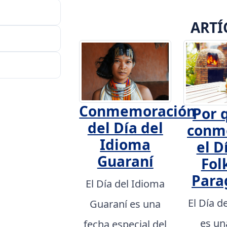
ARTÍ
Conmemoración
Por 
del Día del
conm
Idioma
el D
Guaraní
Fol
Para
El Día del Idioma
El Día d
Guaraní es una
es un
fecha especial del