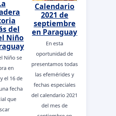
La
Calendario
adera
2021 de
toria
septiembre
ás del
en Paraguay
el Niño
En esta
raguay
oportunidad de
el Niño se
presentamos todas
bra en
las efemérides y
y el 16 de
fechas especiales
 una fecha
del calendario 2021
ial que
del mes de
scar
septiembre en