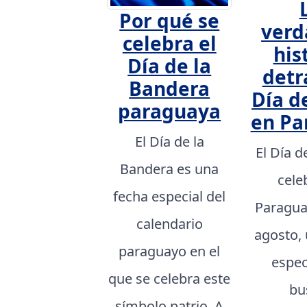
Por qué se
verd
celebra el
his
Día de la
detr
Bandera
Día d
paraguaya
en Pa
El Día de la
El Día d
Bandera es una
cele
fecha especial del
Paragua
calendario
agosto,
paraguayo en el
espec
que se celebra este
bu
símbolo patrio. A