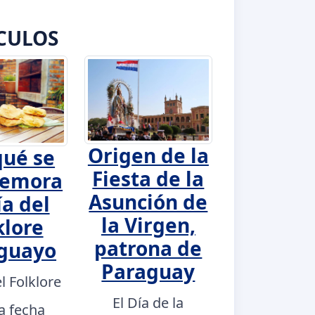
CULOS
Origen de la
qué se
Fiesta de la
emora
Asunción de
ía del
la Virgen,
klore
patrona de
guayo
Paraguay
el Folklore
El Día de la
a fecha