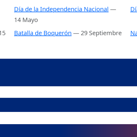
Día de la Independencia Nacional
—
Dí
14 Mayo
15
Batalla de Boquerón
— 29 Septiembre
Na