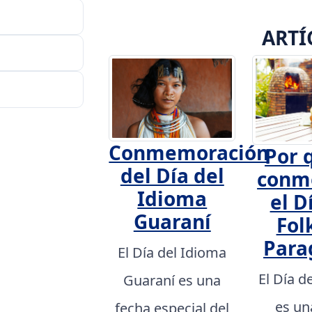
ARTÍ
Conmemoración
Por 
del Día del
conm
Idioma
el D
Guaraní
Fol
Para
El Día del Idioma
El Día d
Guaraní es una
es un
fecha especial del