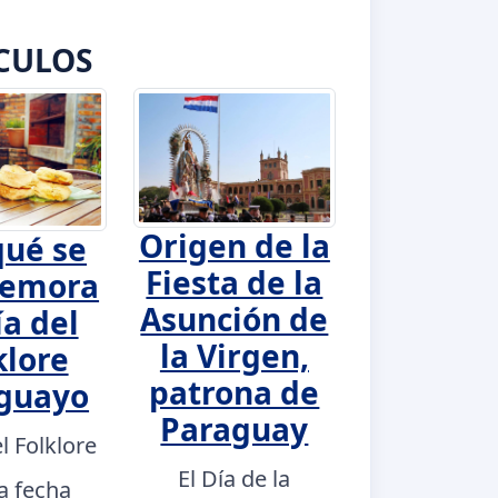
CULOS
Origen de la
qué se
Fiesta de la
emora
Asunción de
ía del
la Virgen,
klore
patrona de
guayo
Paraguay
el Folklore
El Día de la
a fecha