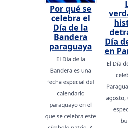
Por qué se
verd
celebra el
his
Día de la
detr
Bandera
Día d
paraguaya
en Pa
El Día de la
El Día d
Bandera es una
cele
fecha especial del
Paragua
calendario
agosto,
paraguayo en el
espec
que se celebra este
bu
símbolo patrio. A