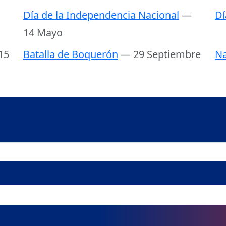
Día de la Independencia Nacional
—
Dí
14 Mayo
15
Batalla de Boquerón
— 29 Septiembre
Na