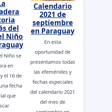
La
Calendario
adera
2021 de
toria
septiembre
ás del
en Paraguay
el Niño
En esta
raguay
oportunidad de
el Niño se
presentamos todas
bra en
las efemérides y
y el 16 de
fechas especiales
 una fecha
del calendario 2021
ial que
del mes de
scar
septiembre en