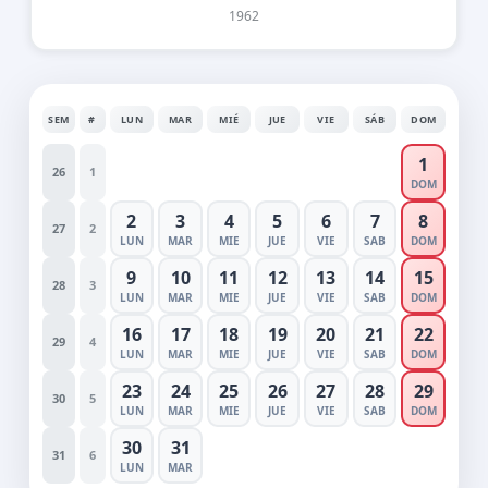
1962
SEM
#
LUN
MAR
MIÉ
JUE
VIE
SÁB
DOM
1
26
1
DOM
2
3
4
5
6
7
8
27
2
LUN
MAR
MIE
JUE
VIE
SAB
DOM
9
10
11
12
13
14
15
28
3
LUN
MAR
MIE
JUE
VIE
SAB
DOM
16
17
18
19
20
21
22
29
4
LUN
MAR
MIE
JUE
VIE
SAB
DOM
23
24
25
26
27
28
29
30
5
LUN
MAR
MIE
JUE
VIE
SAB
DOM
30
31
31
6
LUN
MAR