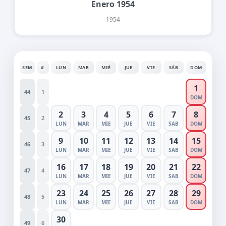
Enero 1954
1954
SEM
#
LUN
MAR
MIÉ
JUE
VIE
SÁB
DOM
1
44
1
DOM
2
3
4
5
6
7
8
45
2
LUN
MAR
MIE
JUE
VIE
SAB
DOM
9
10
11
12
13
14
15
46
3
LUN
MAR
MIE
JUE
VIE
SAB
DOM
16
17
18
19
20
21
22
47
4
LUN
MAR
MIE
JUE
VIE
SAB
DOM
23
24
25
26
27
28
29
48
5
LUN
MAR
MIE
JUE
VIE
SAB
DOM
30
49
6