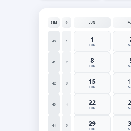
SEM
#
LUN
M
1
40
1
LUN
M
8
41
2
LUN
M
15
42
3
LUN
M
22
43
4
LUN
M
29
44
5
LUN
M