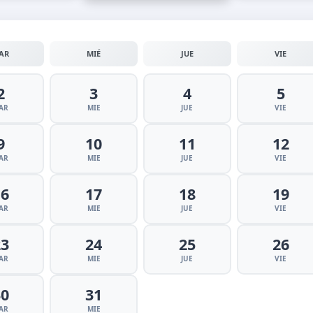
AR
MIÉ
JUE
VIE
2
3
4
5
AR
MIE
JUE
VIE
9
10
11
12
AR
MIE
JUE
VIE
16
17
18
19
AR
MIE
JUE
VIE
23
24
25
26
AR
MIE
JUE
VIE
30
31
AR
MIE