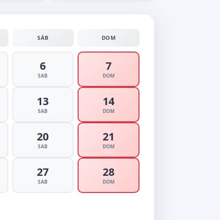
SÁB
DOM
6
7
SAB
DOM
13
14
SAB
DOM
20
21
SAB
DOM
27
28
SAB
DOM