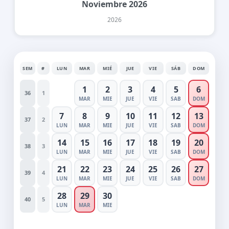
Noviembre 2026
2026
SEM
#
LUN
MAR
MIÉ
JUE
VIE
SÁB
DOM
1
2
3
4
5
6
36
1
MAR
MIE
JUE
VIE
SAB
DOM
7
8
9
10
11
12
13
37
2
LUN
MAR
MIE
JUE
VIE
SAB
DOM
14
15
16
17
18
19
20
38
3
LUN
MAR
MIE
JUE
VIE
SAB
DOM
21
22
23
24
25
26
27
39
4
LUN
MAR
MIE
JUE
VIE
SAB
DOM
28
29
30
40
5
LUN
MAR
MIE