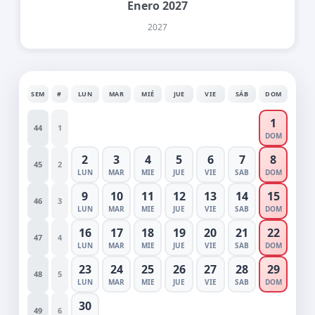
Enero 2027
2027
SEM
#
LUN
MAR
MIÉ
JUE
VIE
SÁB
DOM
1
44
1
DOM
2
3
4
5
6
7
8
45
2
LUN
MAR
MIE
JUE
VIE
SAB
DOM
9
10
11
12
13
14
15
46
3
LUN
MAR
MIE
JUE
VIE
SAB
DOM
16
17
18
19
20
21
22
47
4
LUN
MAR
MIE
JUE
VIE
SAB
DOM
23
24
25
26
27
28
29
48
5
LUN
MAR
MIE
JUE
VIE
SAB
DOM
30
49
6